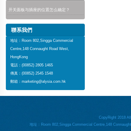
开关面板与插座的位置怎么确定？
聯系我們
地址：Room 802,Singga Commercial
Centre,148 Connaught Road West,
HongKong
電話：(00852) 2805 1465
傳真：(00852) 2545 1548
郵箱：marketing@alysia.com.hk
CopyRight 2018 
地址：Room 802,Singga Commercial Centre,148 Connaug