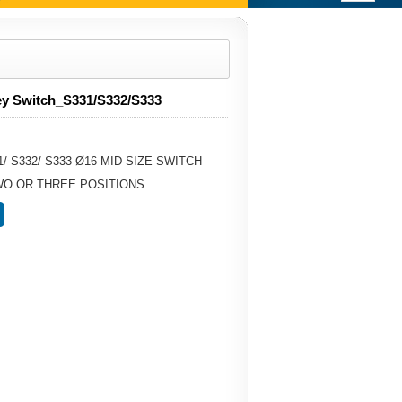
y Switch_S331/S332/S333
S332/ S333 Ø16 MID-SIZE SWITCH
TWO OR THREE POSITIONS