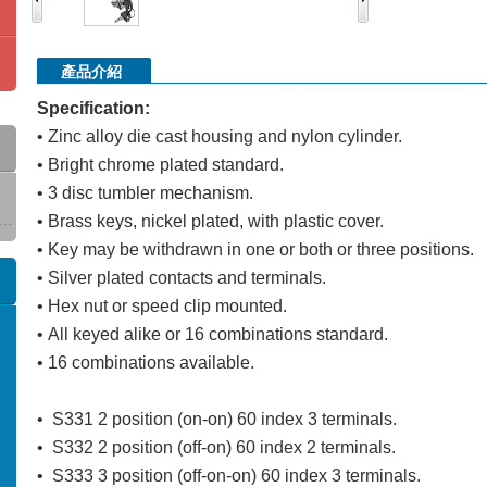
產品介紹
Specification:
• Zinc alloy die cast housing and nylon cylinder.
• Bright chrome plated standard.
• 3 disc tumbler mechanism.
• Brass keys, nickel plated, with plastic cover.
• Key may be withdrawn in one or both or three positions.
• Silver plated contacts and terminals.
• Hex nut or speed clip mounted.
• All keyed alike or 16 combinations standard.
• 16 combinations available.
• S331 2 position (on-on) 60 index 3 terminals.
• S332 2 position (off-on) 60 index 2 terminals.
• S333 3 position (off-on-on) 60 index 3 terminals.